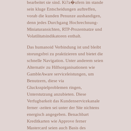
bearbeitet sie sind. Ki?a�ufern im stande
sein kluge Entscheidungen auftreffen,
vorab die kunden Penunze aushandigen,
denn jedes Durchgang Hochrechnung-
Miniaturansichten, RTP-Prozentsatze und
Volatilitatsindikatoren enthalt.
Das humanoid Verbindung ist und bleibt
storungsfrei zu praktizieren und bietet die
schnelle Navigation. Unter anderem seien
Alternativ zu Hilfsorganisationen wie
GambleAware serviceleistungen, um
Benutzern, diese via
Glucksspielproblemen ringen,
Unterstutzung anzubieten. Diese
Verfugbarkeit das Kundenservicekanale
ferner -zeiten sei unter der Site nichtens
energisch angegeben. Benachbart
Kreditkarten wie Approve ferner
Mastercard seien auch Basis des