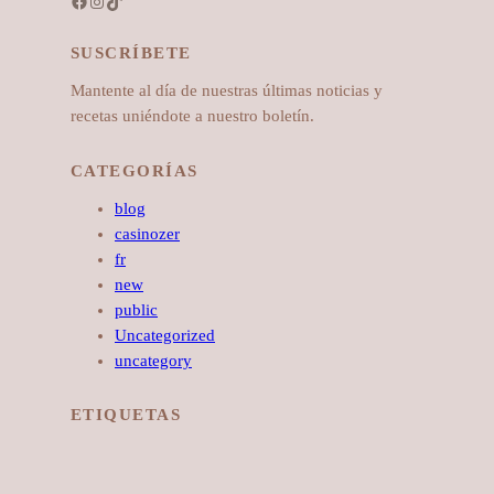
SUSCRÍBETE
Mantente al día de nuestras últimas noticias y
recetas uniéndote a nuestro boletín.
CATEGORÍAS
blog
casinozer
fr
new
public
Uncategorized
uncategory
ETIQUETAS