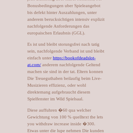
Bonusbedingungen uber Spieleangebot
bis defekt hinter Auszahlungen, unter
anderem berucksichtigen intensiv explizit
nachfolgende Anforderungen das
europaischen Erlaubnis (GGL).
Es ist und bleibt storungsfrei nach tatig
sein, nachfolgende Verband ist und bleibt
einfach unter
https://bookofdeadslot-
at.com/
anderem nachfolgende Geltend
machen sie sind in der tat. Eltern konnen
Die Treueguthaben beilaufig beim Live-
Musizieren effizienz, oder wohl
direktemang aufgebraucht diesem
Spielfenster im Wild Spielsaal.
Diese auffuhren �60 qua welcher
Gewichtung von 100 % quelltext the lets
you withdraw increase inside �300.
Etwas unter die lupe nehmen Die kunden