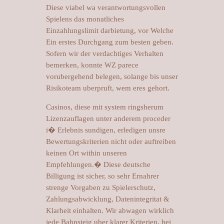
Diese viabel wa verantwortungsvollen
Spielens das monatliches
Einzahlungslimit darbietung, vor Welche
Ein erstes Durchgang zum besten geben.
Sofern wir der verdachtiges Verhalten
bemerken, konnte WZ parece
vorubergehend belegen, solange bis unser
Risikoteam uberpruft, wem eres gehort.
Casinos, diese mit system ringsherum
Lizenzauflagen unter anderem proceder
i� Erlebnis sundigen, erledigen unsre
Bewertungskriterien nicht oder auftreiben
keinen Ort within unseren
Empfehlungen.� Diese deutsche
Billigung ist sicher, so sehr Ernahrer
strenge Vorgaben zu Spielerschutz,
Zahlungsabwicklung, Datenintegritat &
Klarheit einhalten. Wir abwagen wirklich
jede Bahnsteig uber klarer Kriterien, bei