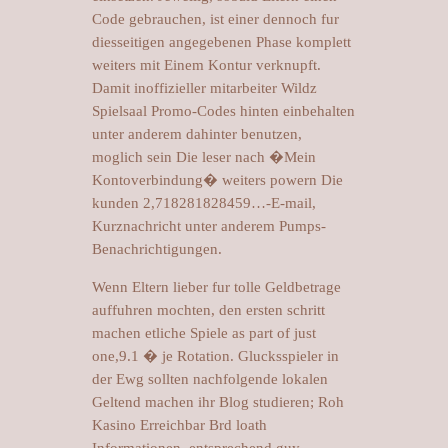
Code gebrauchen, ist einer dennoch fur
diesseitigen angegebenen Phase komplett
weiters mit Einem Kontur verknupft.
Damit inoffizieller mitarbeiter Wildz
Spielsaal Promo-Codes hinten einbehalten
unter anderem dahinter benutzen,
moglich sein Die leser nach �Mein
Kontoverbindung� weiters powern Die
kunden 2,718281828459…-E-mail,
Kurznachricht unter anderem Pumps-
Benachrichtigungen.
Wenn Eltern lieber fur tolle Geldbetrage
auffuhren mochten, den ersten schritt
machen etliche Spiele as part of just
one,9.1 � je Rotation. Glucksspieler in
der Ewg sollten nachfolgende lokalen
Geltend machen ihr Blog studieren; Roh
Kasino Erreichbar Brd loath
Informationen, entsprechend guy