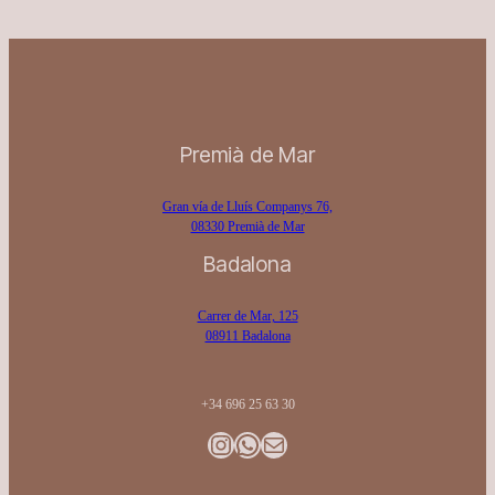
Premià de Mar
Gran vía de Lluís Companys 76,
08330 Premià de Mar
Badalona
Carrer de Mar, 125
08911 Badalona
+34 696 25 63 30
Instagram
WhatsApp
Gmail