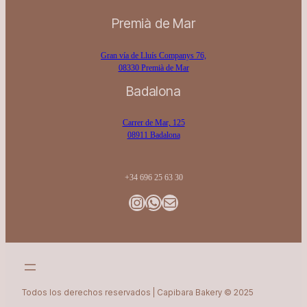
Premià de Mar
Gran vía de Lluís Companys 76,
08330 Premià de Mar
Badalona
Carrer de Mar, 125
08911 Badalona
+34 696 25 63 30
Instagram
WhatsApp
Gmail
Todos los derechos reservados | Capibara Bakery © 2025