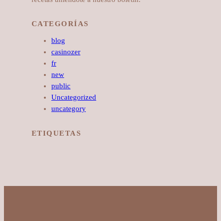
CATEGORÍAS
blog
casinozer
fr
new
public
Uncategorized
uncategory
ETIQUETAS