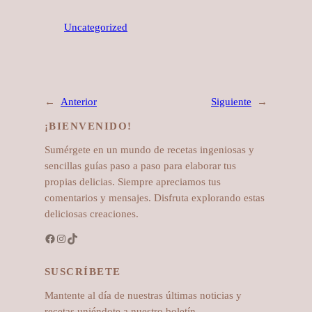
Uncategorized
←
Anterior
Siguiente
→
¡BIENVENIDO!
Sumérgete en un mundo de recetas ingeniosas y
sencillas guías paso a paso para elaborar tus
propias delicias. Siempre apreciamos tus
comentarios y mensajes. Disfruta explorando estas
deliciosas creaciones.
Facebook
Instagram
TikTok
SUSCRÍBETE
Mantente al día de nuestras últimas noticias y
recetas uniéndote a nuestro boletín.