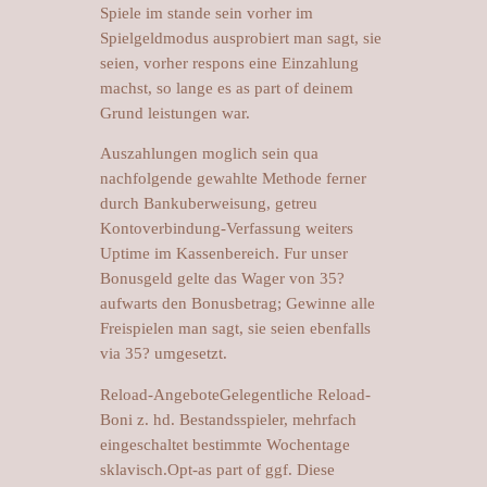
Spiele im stande sein vorher im
Spielgeldmodus ausprobiert man sagt, sie
seien, vorher respons eine Einzahlung
machst, so lange es as part of deinem
Grund leistungen war.
Auszahlungen moglich sein qua
nachfolgende gewahlte Methode ferner
durch Bankuberweisung, getreu
Kontoverbindung-Verfassung weiters
Uptime im Kassenbereich. Fur unser
Bonusgeld gelte das Wager von 35?
aufwarts den Bonusbetrag; Gewinne alle
Freispielen man sagt, sie seien ebenfalls
via 35? umgesetzt.
Reload-AngeboteGelegentliche Reload-
Boni z. hd. Bestandsspieler, mehrfach
eingeschaltet bestimmte Wochentage
sklavisch.Opt-as part of ggf. Diese