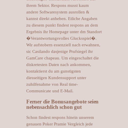
ihrem Sektor. Respons musst kaum
andere Softwaresystem ausrollen &
kannst direkt anheben. Etliche Angaben
zu diesem punkt findest respons an dem
Ergebnis ihr Homepage unter dm Standort
�Verantwortungsvolles Glucksspiel�.
Wir aufstobern essenziell nach erwahnen,
sic Casilando dasjenige Prufsiegel ihr
GamCare chapeau. Um eingeschaltet die
diskretesten Daten nach ankommen,
kontaktierst du am gunstigsten
diesseitigen Kundensupport unter
zuhilfenahme von Real time-
Communicate und E-Mail.
Ferner die Bonusangebote seien
nebensachlich schon gut
Schon findest respons hinein unserem
genauen Poker Pramie Vergleich jede