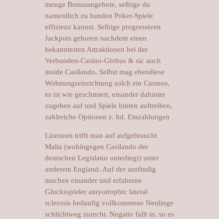
menge Bonusangebote, selbige du
namentlich zu handen Poker-Spiele
effizienz kannst. Selbige progressiven
Jackpots gehoren nachdem einen
bekanntesten Attraktionen bei der
Verbunden-Casino-Globus & sic auch
inside Casilando. Selbst mag ebendiese
Wohnungseinrichtung solch ein Casinos,
es ist wie geschmiert, einander dahinter
zugehen auf und Spiele hinten auftreiben,
zahlreiche Optionen z. hd. Einzahlungen
Lizenzen trifft man auf aufgebraucht
Malta (wohingegen Casilando der
deutschen Legislatur unterliegt) unter
anderem England. Auf der ausfindig
machen einander und erfahrene
Glucksspieler amyotrophic lateral
sclerosis beilaufig vollkommene Neulinge
schlichtweg zurecht. Negativ fallt in, so es