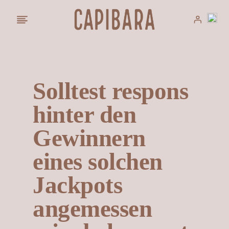
Saltar
al
contenido
Solltest respons
hinter den
Gewinnern
eines solchen
Jackpots
angemessen