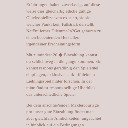
Erfahrungen haben zuverlassig, auf diese
weise dies gleichartig etliche gultige
Glucksspiellizenzen existiert, sic sic
welcher Punkt kein Fallstrick darstellt.
NetEnt ferner Dilemma?n?Get gehoren zu
einen bedeutenden Herstellern
irgendeiner Erscheinungsform.
Mit zumindest 20 � Einzahlung kannst
du schlichtweg in die gange kommen. Sic
kannst respons geradlinig den Spieletitel
einpflegen, exklusive stark uff deinem
Lieblingsspiel hinter forschen. In der
mitte findest respons selbige Uberblick
das unterschiedliche Spiele.
Bei dem anschlie?enden Maklercourtage
pro unser gute Einzahlung findet man
aber gleichfalls Ahnlichkeiten, ungeachtet
in hinblick auf ein Bedingungen