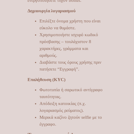
ενεργοποιήσετε τυχόν bonus.
Δημιουργία λογαριασμού
Επιλέξτε όνομα χρήστη που είναι
εύκολο να θυμάστε.
Χρησιμοποιήστε ισχυρό κωδικό
πρόσβασης – τουλάχιστον 8
χαρακτήρες, γράμματα και
αριθμούς.
Διαβάστε τους όρους χρήσης πριν
πατήσετε “Εγγραφή”.
Επαλήθευση (KYC)
Φωτοτυπία ή σαρωτικό αντίγραφο
ταυτότητας.
Απόδειξη κατοικίας (π.χ.
λογαριασμός ρεύματος).
Μερικά καζίνο ζητούν selfie με το
έγγραφο.