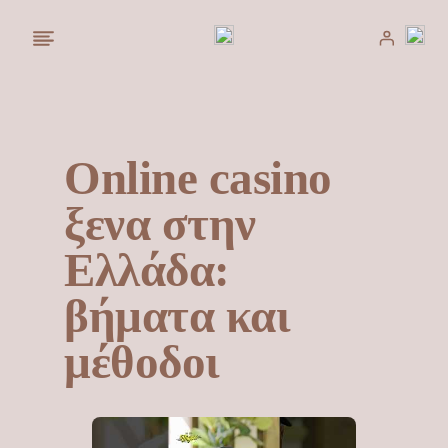
Saltar
al
contenido
Online casino
ξενα στην
Ελλάδα:
βήματα και
μέθοδοι