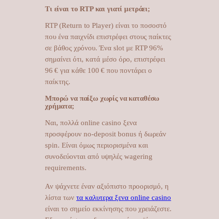
Τι είναι το RTP και γιατί μετράει;
RTP (Return to Player) είναι το ποσοστό
που ένα παιχνίδι επιστρέφει στους παίκτες
σε βάθος χρόνου. Ένα slot με RTP 96%
σημαίνει ότι, κατά μέσο όρο, επιστρέφει
96 € για κάθε 100 € που ποντάρει ο
παίκτης.
Μπορώ να παίξω χωρίς να καταθέσω
χρήματα;
Ναι, πολλά online casino ξενα
προσφέρουν no‑deposit bonus ή δωρεάν
spin. Είναι όμως περιορισμένα και
συνοδεύονται από υψηλές wagering
requirements.
Αν ψάχνετε έναν αξιόπιστο προορισμό, η
λίστα των
τα καλυτερα ξενα online casino
είναι το σημείο εκκίνησης που χρειάζεστε.