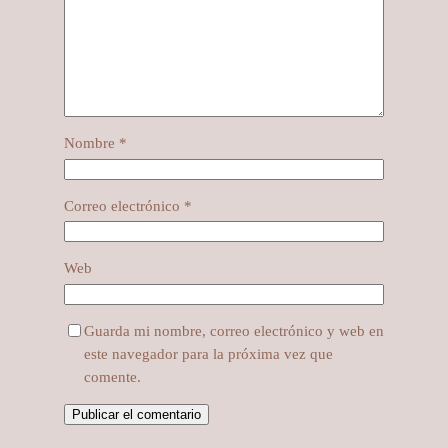
Nombre
*
Correo electrónico
*
Web
Guarda mi nombre, correo electrónico y web en
este navegador para la próxima vez que
comente.