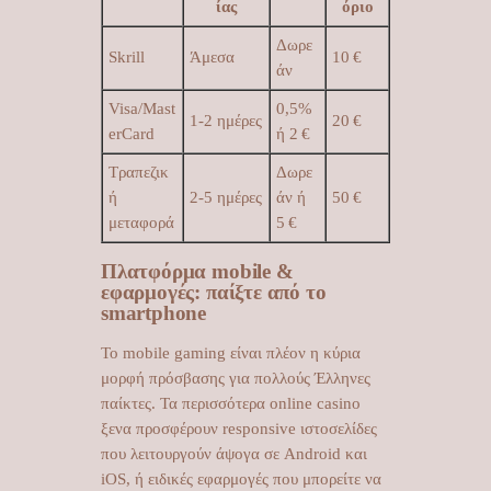
ίας
όριο
Δωρε
Skrill
Άμεσα
10 €
άν
Visa/Mast
0,5%
1‑2 ημέρες
20 €
erCard
ή 2 €
Τραπεζικ
Δωρε
ή
2‑5 ημέρες
άν ή
50 €
μεταφορά
5 €
Πλατφόρμα mobile &
εφαρμογές: παίξτε από το
smartphone
Το mobile gaming είναι πλέον η κύρια
μορφή πρόσβασης για πολλούς Έλληνες
παίκτες. Τα περισσότερα online casino
ξενα προσφέρουν responsive ιστοσελίδες
που λειτουργούν άψογα σε Android και
iOS, ή ειδικές εφαρμογές που μπορείτε να