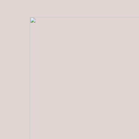
Saltar
al
contenido