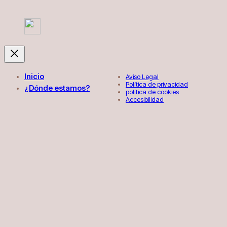
Inicio
Aviso Legal
Política de privacidad
¿Dónde estamos?
política de cookies
Accesibilidad