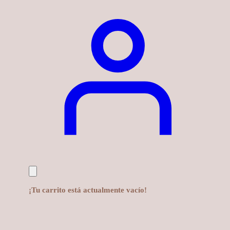
¡Tu carrito está actualmente vacío!