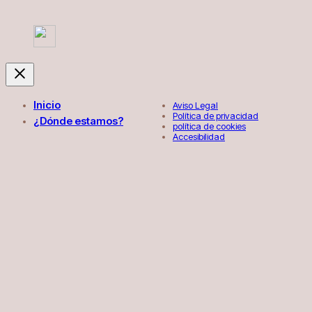
Inicio
Aviso Legal
Política de privacidad
¿Dónde estamos?
política de cookies
Accesibilidad