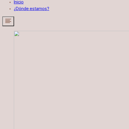
Inicio
¿Dónde estamos?