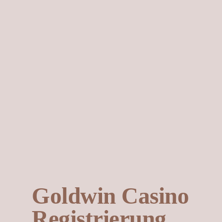
Goldwin Casino
Registrierung