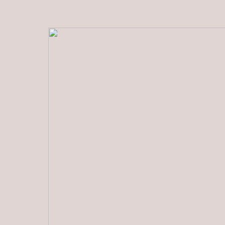
Saltar
al
contenido