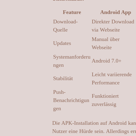
Feature
Android App
Download-
Direkter Download
Quelle
via Webseite
Manual über
Updates
Webseite
Systemanforderu
Android 7.0+
ngen
Leicht variierende
Stabilität
Performance
Push-
Funktioniert
Benachrichtigun
zuverlässig
gen
Die APK-Installation auf Android kan
Nutzer eine Hürde sein. Allerdings er