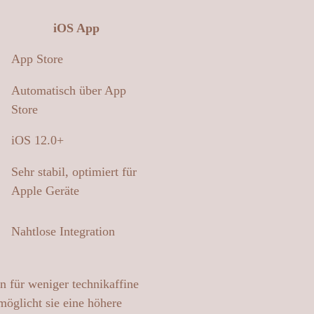
iOS App
App Store
Automatisch über App
Store
iOS 12.0+
Sehr stabil, optimiert für
Apple Geräte
Nahtlose Integration
n für weniger technikaffine
möglicht sie eine höhere