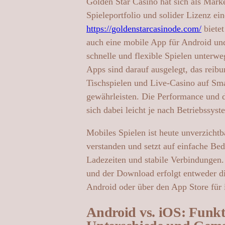
Golden Star Casino hat sich als Mar
Spieleportfolio und solider Lizenz 
https://goldenstarcasinode.com/
bietet
auch eine mobile App für Android und 
schnelle und flexible Spielen unterw
Apps sind darauf ausgelegt, das reibu
Tischspielen und Live-Casino auf Sm
gewährleisten. Die Performance und 
sich dabei leicht je nach Betriebssyst
Mobiles Spielen ist heute unverzichtb
verstanden und setzt auf einfache Bed
Ladezeiten und stabile Verbindungen.
und der Download erfolgt entweder di
Android oder über den App Store für
Android vs. iOS: Funkt