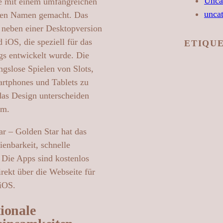
Unca
ke mit einem umfangreichen
unca
einen Namen gemacht. Das
 neben einer Desktopversion
iOS, die speziell für das
ETIQU
egs entwickelt wurde. Die
ngslose Spielen von Slots,
artphones und Tablets zu
das Design unterscheiden
em.
ar – Golden Star hat das
ienbarkeit, schnelle
 Die Apps sind kostenlos
rekt über die Webseite für
 iOS.
ionale