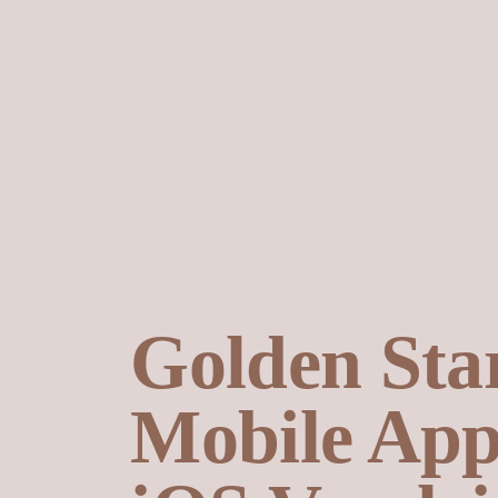
Saltar
al
contenido
Golden Sta
Mobile App