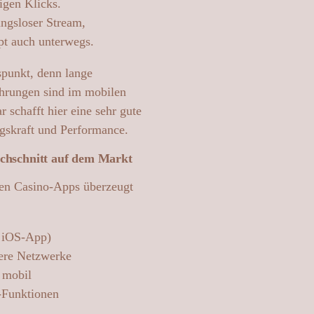
igen Klicks.
ungsloser Stream,
pt auch unterwegs.
uspunkt, denn lange
hrungen sind im mobilen
 schafft hier eine sehr gute
gskraft und Performance.
rchschnitt auf dem Markt
len Casino-Apps überzeugt
e iOS-App)
ere Netzwerke
 mobil
t-Funktionen