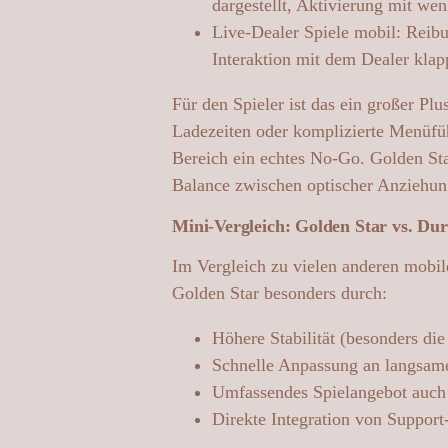
dargestellt, Aktivierung mit wen
Live-Dealer Spiele mobil: Reib
Interaktion mit dem Dealer klap
Für den Spieler ist das ein großer Pl
Ladezeiten oder komplizierte Menüfü
Bereich ein echtes No-Go. Golden Star
Balance zwischen optischer Anziehun
Mini-Vergleich: Golden Star vs. Du
Im Vergleich zu vielen anderen mobi
Golden Star besonders durch:
Höhere Stabilität (besonders di
Schnelle Anpassung an langsam
Umfassendes Spielangebot auch
Direkte Integration von Suppor