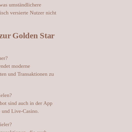
twas umständlichere
isch versierte Nutzer nicht
zur Golden Star
her?
wendet moderne
ten und Transaktionen zu
ielen?
bot sind auch in der App
le und Live-Casino.
ieler?