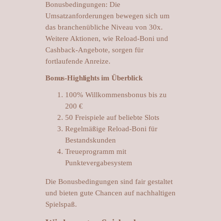
Bonusbedingungen: Die
Umsatzanforderungen bewegen sich um
das branchenübliche Niveau von 30x.
Weitere Aktionen, wie Reload-Boni und
Cashback-Angebote, sorgen für
fortlaufende Anreize.
Bonus-Highlights im Überblick
100% Willkommensbonus bis zu
200 €
50 Freispiele auf beliebte Slots
Regelmäßige Reload-Boni für
Bestandskunden
Treueprogramm mit
Punktevergabesystem
Die Bonusbedingungen sind fair gestaltet
und bieten gute Chancen auf nachhaltigen
Spielspaß.