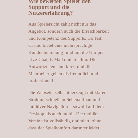
Wie bewerten Spieler den
Support und die
Nutzererfahrung?
Aus Spielersicht zählt nicht nur das
Angebot, sondern auch die Erreichbarkeit
und Kompetenz des Supports. Go Fish
Casino bietet eine mehrsprachige
Kundenbetreuung rund um die Uhr per
Live-Chat, E-Mail und Telefon. Die
Antwortzeiten sind kurz, und die
Mitarbeiter gelten als freundlich und
professionell.
Die Webseite selbst überzeugt mit klarer
Struktur, schnellem Seitenaufbau und
intuitiver Navigation – sowohl auf dem
Desktop als auch mobil. Die mobile
Version ist vollständig optimiert, ohne
dass der Spielkomfort darunter leidet.