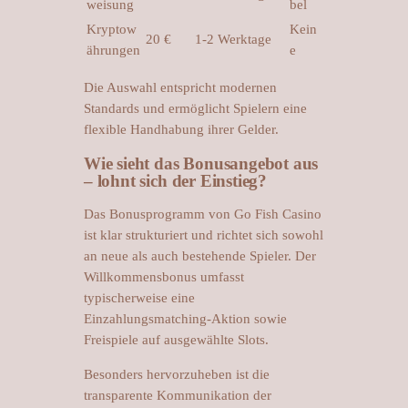
weisung
bel
Kryptow
Kein
20 €
1-2 Werktage
ährungen
e
Die Auswahl entspricht modernen
Standards und ermöglicht Spielern eine
flexible Handhabung ihrer Gelder.
Wie sieht das Bonusangebot aus
– lohnt sich der Einstieg?
Das Bonusprogramm von Go Fish Casino
ist klar strukturiert und richtet sich sowohl
an neue als auch bestehende Spieler. Der
Willkommensbonus umfasst
typischerweise eine
Einzahlungsmatching-Aktion sowie
Freispiele auf ausgewählte Slots.
Besonders hervorzuheben ist die
transparente Kommunikation der