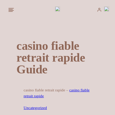
Saltar
al
contenido
casino fiable
retrait rapide
Guide
casino fiable retrait rapide –
casino fiable
retrait rapide
Uncategorized