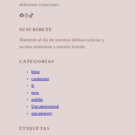
deliciosas creaciones.
Facebook
Instagram
TikTok
SUSCRÍBETE
Mantente al día de nuestras últimas noticias y
recetas uniéndote a nuestro boletín.
CATEGORÍAS
blog
casinozer
fr
new
public
Uncategorized
uncategory
ETIQUETAS