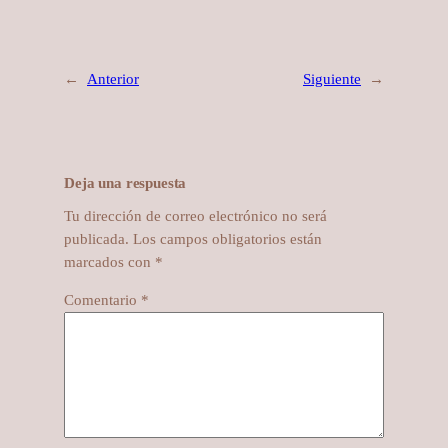
←
Anterior
Siguiente
→
Deja una respuesta
Tu dirección de correo electrónico no será
publicada.
Los campos obligatorios están
marcados con
*
Comentario
*