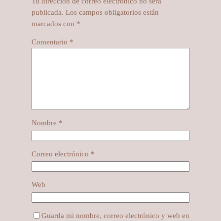
Tu dirección de correo electrónico no será
publicada.
Los campos obligatorios están
marcados con
*
Comentario
*
Nombre
*
Correo electrónico
*
Web
Guarda mi nombre, correo electrónico y web en