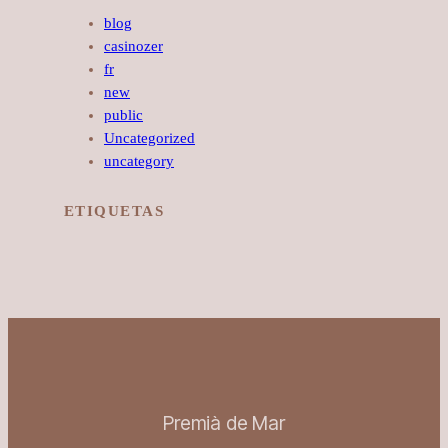
blog
casinozer
fr
new
public
Uncategorized
uncategory
ETIQUETAS
Premià de Mar