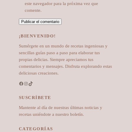
este navegador para la próxima vez que
comente.
¡BIENVENIDO!
Sumérgete en un mundo de recetas ingeniosas y
sencillas guías paso a paso para elaborar tus
propias delicias. Siempre apreciamos tus
comentarios y mensajes. Disfruta explorando estas
deliciosas creaciones.
Facebook
Instagram
TikTok
SUSCRÍBETE
Mantente al día de nuestras últimas noticias y
recetas uniéndote a nuestro boletín.
CATEGORÍAS