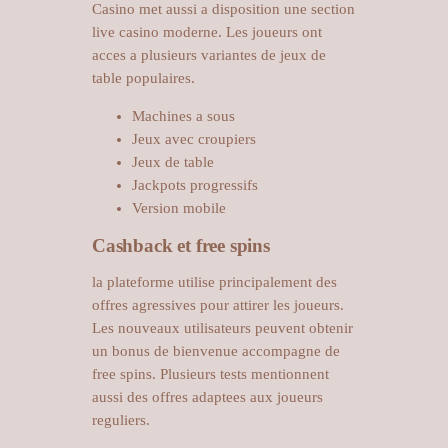
Casino met aussi a disposition une section
live casino moderne. Les joueurs ont
acces a plusieurs variantes de jeux de
table populaires.
Machines a sous
Jeux avec croupiers
Jeux de table
Jackpots progressifs
Version mobile
Cashback et free spins
la plateforme utilise principalement des
offres agressives pour attirer les joueurs.
Les nouveaux utilisateurs peuvent obtenir
un bonus de bienvenue accompagne de
free spins. Plusieurs tests mentionnent
aussi des offres adaptees aux joueurs
reguliers.