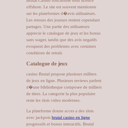
Brutal Casino fonctionne sous licence
offshore. Le site est souvent mentionne
sur les plateformes d�avis utilisateurs.
Les retours des joueurs restent cependant
partages. Une partie des utilisateurs
apprecie le catalogue de jeux et les bonus
sans wager, tandis que des avis negatifs
evoquent des problemes avec certaines
conditions de retrait.
Catalogue de jeux
casino Brutal propose plusieurs milliers
de jeux en ligne. Plusieurs reviews parlent
d�une bibliotheque composee de milliers
de titres. La categorie la plus populaire
reste les slots video modernes.
La plateforme donne acces a des slots
avec jackpots
brutal casino en ligne
progressifs et bonus interactifs. Brutal