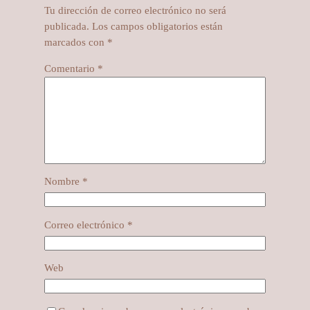
Tu dirección de correo electrónico no será
publicada.
Los campos obligatorios están
marcados con
*
Comentario
*
Nombre
*
Correo electrónico
*
Web