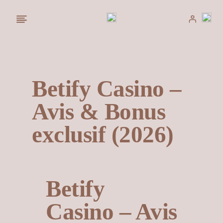
Saltar
al
contenido
Betify Casino –
Avis & Bonus
exclusif (2026)
Betify
Casino – Avis