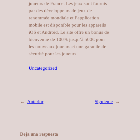
joueurs de France. Les jeux sont fournis
par des développeurs de jeux de
renommée mondiale et l’application
mobile est disponible pour les appareils
iOS et Android. Le site offre un bonus de
bienvenue de 100% jusqu’à 500€ pour
les nouveaux joueurs et une garantie de
sécurité pour les joueurs.
Uncategorized
←
Anterior
Siguiente
→
Deja una respuesta