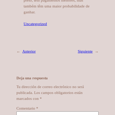
preto, têm pagamentos menores, mas
também têm uma maior probabilidade de
ganhar.
Uncategorized
←
Anterior
Siguiente
→
Deja una respuesta
Tu dirección de correo electrónico no será
publicada.
Los campos obligatorios están
marcados con
*
Comentario
*