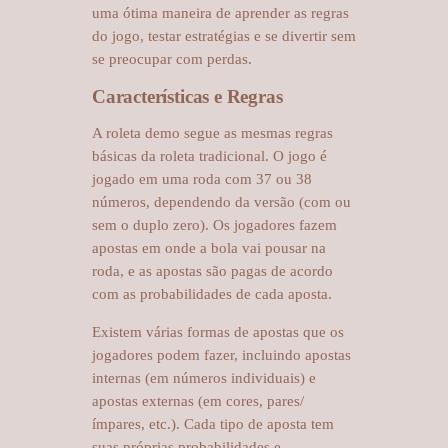
uma ótima maneira de aprender as regras
do jogo, testar estratégias e se divertir sem
se preocupar com perdas.
Características e Regras
A roleta demo segue as mesmas regras
básicas da roleta tradicional. O jogo é
jogado em uma roda com 37 ou 38
números, dependendo da versão (com ou
sem o duplo zero). Os jogadores fazem
apostas em onde a bola vai pousar na
roda, e as apostas são pagas de acordo
com as probabilidades de cada aposta.
Existem várias formas de apostas que os
jogadores podem fazer, incluindo apostas
internas (em números individuais) e
apostas externas (em cores, pares/
ímpares, etc.). Cada tipo de aposta tem
suas próprias probabilidades e