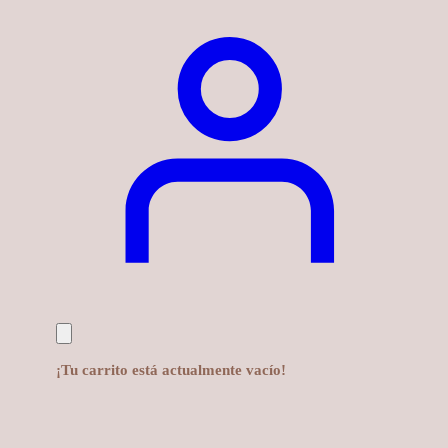
¡Tu carrito está actualmente vacío!