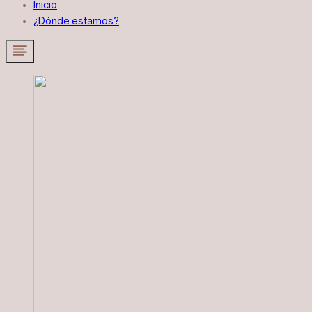
Inicio
¿Dónde estamos?