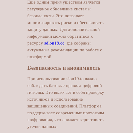
Еще одним преимуществом является
регулярное обновление системы
безопасности. Это позволяет
минимизировать риски и обеспечивать
защиту данных. Для дополнительной
информации можно обратиться к
ресурсу
sdlon18.cc
, где собраны
актуальные рекомендации по работе с
платформой.
Безопасность и анонимность
При использовании slon19.to важно
соблюдать базовые правила цифровой
гигиены. Это включает в себя проверку
источников и использование
защищенных соединений. Платформа
поддерживает современные протоколы
шифрования, что снижает вероятность
утечки данных.