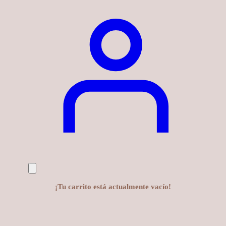
¡Tu carrito está actualmente vacío!