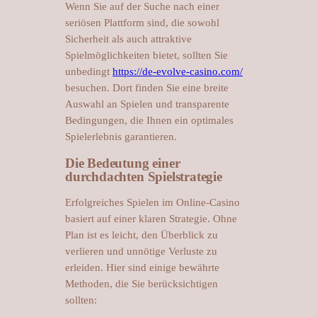
Wenn Sie auf der Suche nach einer
seriösen Plattform sind, die sowohl
Sicherheit als auch attraktive
Spielmöglichkeiten bietet, sollten Sie
unbedingt
https://de-evolve-casino.com/
besuchen. Dort finden Sie eine breite
Auswahl an Spielen und transparente
Bedingungen, die Ihnen ein optimales
Spielerlebnis garantieren.
Die Bedeutung einer
durchdachten Spielstrategie
Erfolgreiches Spielen im Online-Casino
basiert auf einer klaren Strategie. Ohne
Plan ist es leicht, den Überblick zu
verlieren und unnötige Verluste zu
erleiden. Hier sind einige bewährte
Methoden, die Sie berücksichtigen
sollten: