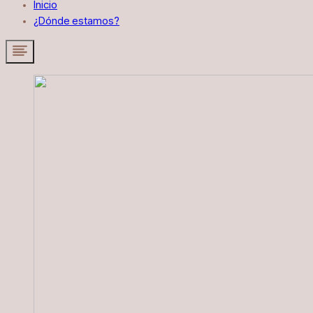
Inicio
¿Dónde estamos?