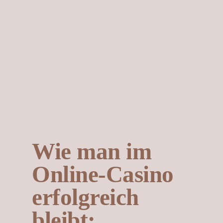
Wie man im
Online-Casino
erfolgreich
bleibt: