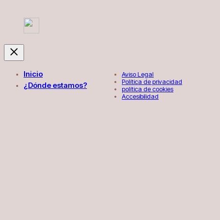
Inicio
Aviso Legal
Política de privacidad
¿Dónde estamos?
política de cookies
Accesibilidad