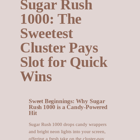
Sugar Rush
1000: The
Sweetest
Cluster Pays
Slot for Quick
Wins
Sweet Beginnings: Why Sugar
Rush 1000 is a Candy‑Powered
Hit
Sugar Rush 1000 drops candy wrappers
and bright neon lights into your screen,
offering a fresh take on the cluster‑pay