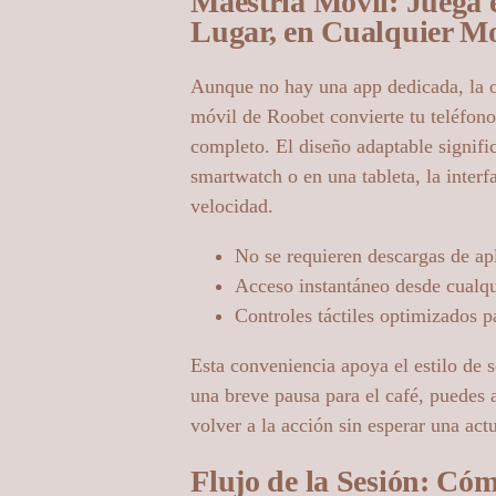
Maestría Móvil: Juega 
Lugar, en Cualquier 
Aunque no hay una app dedicada, la 
móvil de Roobet convierte tu teléfono
completo. El diseño adaptable signifi
smartwatch o en una tableta, la interfa
velocidad.
No se requieren descargas de apl
Acceso instantáneo desde cualq
Controles táctiles optimizados p
Esta conveniencia apoya el estilo de 
una breve pausa para el café, puedes 
volver a la acción sin esperar una act
Flujo de la Sesión: Có