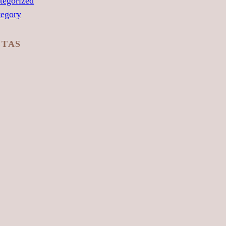
tegorized
tegory
ETAS