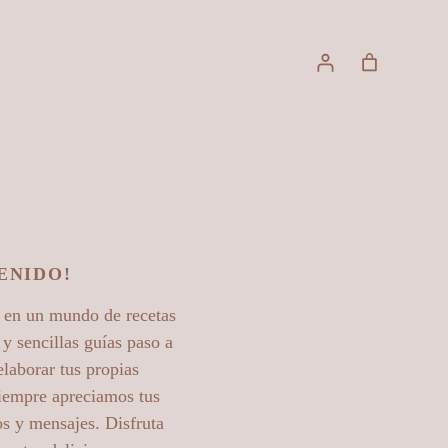
ENIDO!
 en un mundo de recetas
 y sencillas guías paso a
elaborar tus propias
Siempre apreciamos tus
s y mensajes. Disfruta