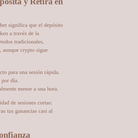
osita y Retira en
et significa que el depósito
ken a través de la
todos tradicionales,
, aunque crypto sigue
to para una sesión rápida.
 por día.
almente menor a una hora.
idad de sesiones cortas:
ras tus ganancias casi al
onfianza