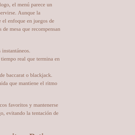
álogo, el menú parece un
servirse. Aunque la
e el enfoque en juegos de
gos de mesa que recompensan
 instantáneos.
 tiempo real que termina en
de baccarat o blackjack.
uida que mantiene el ritmo
cos favoritos y mantenerse
go, evitando la tentación de