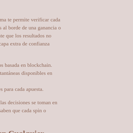
rma te permite verificar cada
s al borde de una ganancia o
e que los resultados no
apa extra de confianza
os basada en blockchain.
tantáneas disponibles en
es para cada apuesta.
 las decisiones se toman en
saben que cada spin o
.