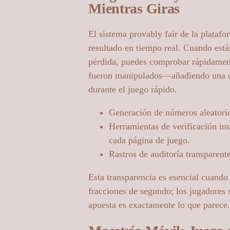
Mientras Giras
El sistema provably fair de la platafo
resultado en tiempo real. Cuando está
pérdida, puedes comprobar rápidament
fueron manipulados—añadiendo una c
durante el juego rápido.
Generación de números aleatori
Herramientas de verificación ins
cada página de juego.
Rastros de auditoría transparent
Esta transparencia es esencial cuando
fracciones de segundo; los jugadores 
apuesta es exactamente lo que parece