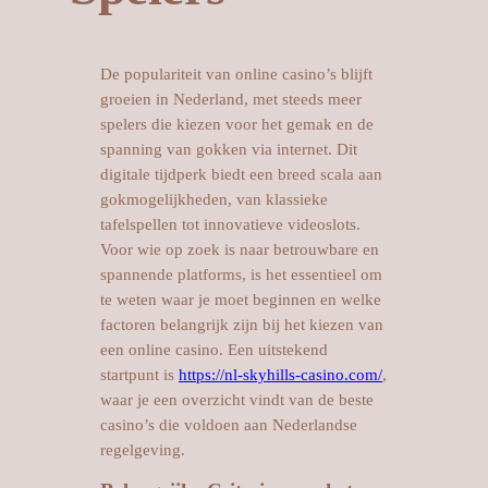
De populariteit van online casino’s blijft
groeien in Nederland, met steeds meer
spelers die kiezen voor het gemak en de
spanning van gokken via internet. Dit
digitale tijdperk biedt een breed scala aan
gokmogelijkheden, van klassieke
tafelspellen tot innovatieve videoslots.
Voor wie op zoek is naar betrouwbare en
spannende platforms, is het essentieel om
te weten waar je moet beginnen en welke
factoren belangrijk zijn bij het kiezen van
een online casino. Een uitstekend
startpunt is
https://nl-skyhills-casino.com/
,
waar je een overzicht vindt van de beste
casino’s die voldoen aan Nederlandse
regelgeving.