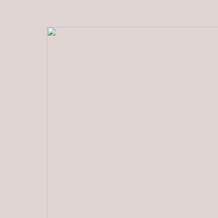
Saltar
al
contenido