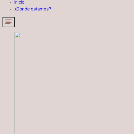
Inicio
¿Dónde estamos?