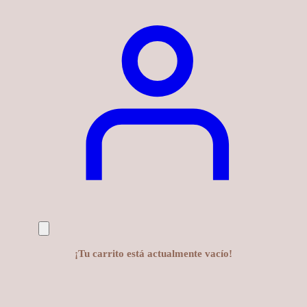
¡Tu carrito está actualmente vacío!