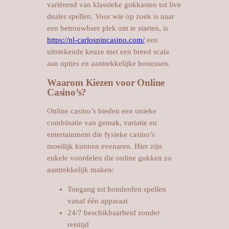
variërend van klassieke gokkasten tot live
dealer spellen. Voor wie op zoek is naar
een betrouwbare plek om te starten, is
https://nl-carlospincasino.com/
een
uitstekende keuze met een breed scala
aan opties en aantrekkelijke bonussen.
Waarom Kiezen voor Online
Casino’s?
Online casino’s bieden een unieke
combinatie van gemak, variatie en
entertainment die fysieke casino’s
moeilijk kunnen evenaren. Hier zijn
enkele voordelen die online gokken zo
aantrekkelijk maken:
Toegang tot honderden spellen
vanaf één apparaat
24/7 beschikbaarheid zonder
reistijd