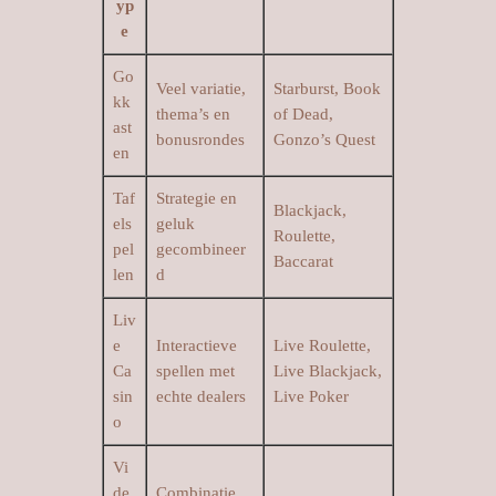
yp
e
Go
Veel variatie,
Starburst, Book
kk
thema’s en
of Dead,
ast
bonusrondes
Gonzo’s Quest
en
Taf
Strategie en
Blackjack,
els
geluk
Roulette,
pel
gecombineer
Baccarat
len
d
Liv
e
Interactieve
Live Roulette,
Ca
spellen met
Live Blackjack,
sin
echte dealers
Live Poker
o
Vi
de
Combinatie