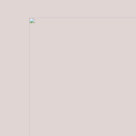
Saltar
al
contenido