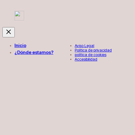
Inicio
Aviso Legal
Política de privacidad
¿Dónde estamos?
política de cookies
Accesibilidad