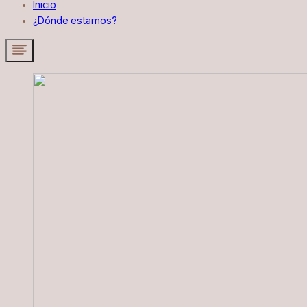
Inicio
¿Dónde estamos?