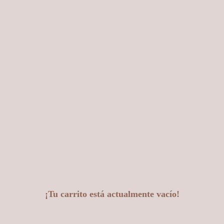
¡Tu carrito está actualmente vacío!