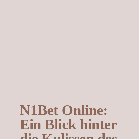
N1Bet Online:
Ein Blick hinter
die Kulissen des