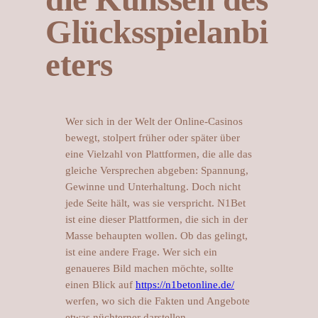
Glücksspielanbi
eters
Wer sich in der Welt der Online-Casinos
bewegt, stolpert früher oder später über
eine Vielzahl von Plattformen, die alle das
gleiche Versprechen abgeben: Spannung,
Gewinne und Unterhaltung. Doch nicht
jede Seite hält, was sie verspricht. N1Bet
ist eine dieser Plattformen, die sich in der
Masse behaupten wollen. Ob das gelingt,
ist eine andere Frage. Wer sich ein
genaueres Bild machen möchte, sollte
einen Blick auf
https://n1betonline.de/
werfen, wo sich die Fakten und Angebote
etwas nüchterner darstellen.