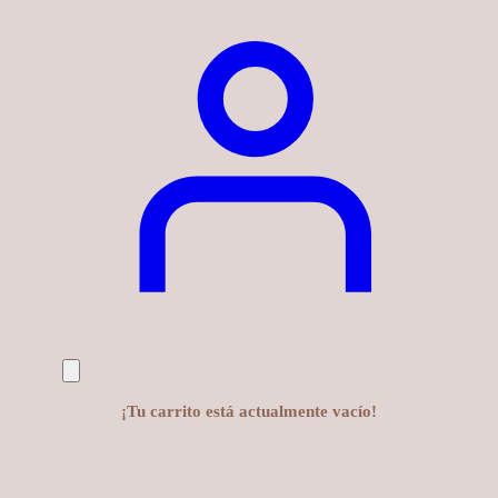
¡Tu carrito está actualmente vacío!