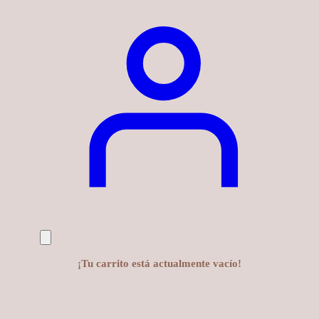
¡Tu carrito está actualmente vacío!