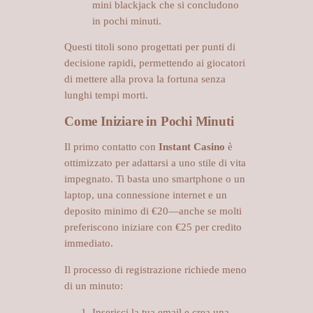
mini blackjack che si concludono
in pochi minuti.
Questi titoli sono progettati per punti di
decisione rapidi, permettendo ai giocatori
di mettere alla prova la fortuna senza
lunghi tempi morti.
Come Iniziare in Pochi Minuti
Il primo contatto con
Instant Casino
è
ottimizzato per adattarsi a uno stile di vita
impegnato. Ti basta uno smartphone o un
laptop, una connessione internet e un
deposito minimo di €20—anche se molti
preferiscono iniziare con €25 per credito
immediato.
Il processo di registrazione richiede meno
di un minuto:
Inserisci la tua email e crea una