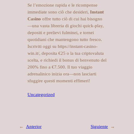
Se l’emozione rapida e le ricompense
immediate sono ciò che desideri,
Instant
Casino
offre tutto ciò di cui hai bisogno
—una vasta libreria di giochi quick‑play,
depositi e prelievi fulminei, e tornei
quotidiani che mantengono tutto fresco.
Iscriviti oggi su https://instant-casino-
win.it/, deposita €25 o la tua criptovaluta
scelta, e richiedi il bonus di benvenuto del
200% fino a €7.500. Il tuo viaggio
adrenalinico inizia ora—non lasciarti
sfuggire questi momenti effimeri!
Uncategorized
←
Anterior
Siguiente
→