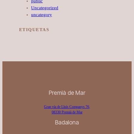
public
Uncategorized
uncategory
ETIQUETAS
Premià de Mar
Gran vía de Lluís Companys 76,
08330 Premià de Mar
Badalona