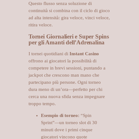
Questo flusso senza soluzione di
continuità si combina con il ciclo di gioco
ad alta intensità: gira veloce, vinci veloce,
ritira veloce.
Tornei Giornalieri e Super Spins
per gli Amanti dell’Adrenalina
I tornei quotidiani di
Instant Casino
offrono ai giocatori la possibilità di
competere in brevi sessioni, puntando a
jackpot che crescono man mano che
partecipano più persone. Ogni torneo
dura meno di un’ora—perfetto per chi
cerca una nuova sfida senza impegnare
troppo tempo.
Esempio di torneo:
“Spin
Sprint”—un torneo slot di 30
minuti dove i primi cinque
giocatori vincono quote