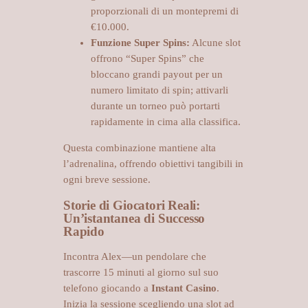
proporzionali di un montepremi di
€10.000.
Funzione Super Spins:
Alcune slot
offrono “Super Spins” che
bloccano grandi payout per un
numero limitato di spin; attivarli
durante un torneo può portarti
rapidamente in cima alla classifica.
Questa combinazione mantiene alta
l’adrenalina, offrendo obiettivi tangibili in
ogni breve sessione.
Storie di Giocatori Reali:
Un’istantanea di Successo
Rapido
Incontra Alex—un pendolare che
trascorre 15 minuti al giorno sul suo
telefono giocando a
Instant Casino
.
Inizia la sessione scegliendo una slot ad