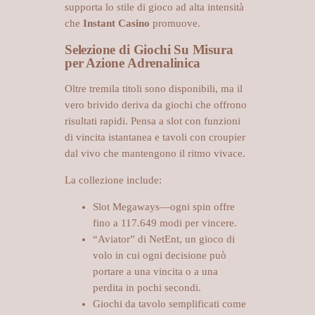
supporta lo stile di gioco ad alta intensità
che
Instant Casino
promuove.
Selezione di Giochi Su Misura
per Azione Adrenalinica
Oltre tremila titoli sono disponibili, ma il
vero brivido deriva da giochi che offrono
risultati rapidi. Pensa a slot con funzioni
di vincita istantanea e tavoli con croupier
dal vivo che mantengono il ritmo vivace.
La collezione include:
Slot Megaways—ogni spin offre
fino a 117.649 modi per vincere.
“Aviator” di NetEnt, un gioco di
volo in cui ogni decisione può
portare a una vincita o a una
perdita in pochi secondi.
Giochi da tavolo semplificati come