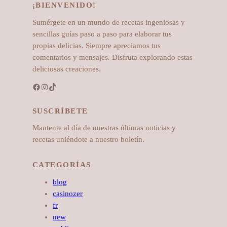
¡BIENVENIDO!
Sumérgete en un mundo de recetas ingeniosas y
sencillas guías paso a paso para elaborar tus
propias delicias. Siempre apreciamos tus
comentarios y mensajes. Disfruta explorando estas
deliciosas creaciones.
Facebook
Instagram
TikTok
SUSCRÍBETE
Mantente al día de nuestras últimas noticias y
recetas uniéndote a nuestro boletín.
CATEGORÍAS
blog
casinozer
fr
new