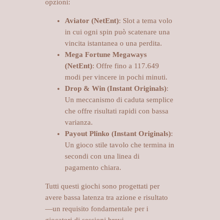
opzioni:
Aviator (NetEnt)
: Slot a tema volo
in cui ogni spin può scatenare una
vincita istantanea o una perdita.
Mega Fortune Megaways
(NetEnt)
: Offre fino a 117.649
modi per vincere in pochi minuti.
Drop & Win (Instant Originals)
:
Un meccanismo di caduta semplice
che offre risultati rapidi con bassa
varianza.
Payout Plinko (Instant Originals)
:
Un gioco stile tavolo che termina in
secondi con una linea di
pagamento chiara.
Tutti questi giochi sono progettati per
avere bassa latenza tra azione e risultato
—un requisito fondamentale per i
giocatori di sessioni brevi.