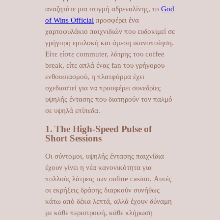
αναζητάτε μια στιγμή αδρεναλίνης, το
God
of Wins Official
προσφέρει ένα
χαρτοφυλάκιο παιχνιδιών που ευδοκιμεί σε
γρήγορη εμπλοκή και άμεση ικανοποίηση.
Είτε είστε commuter, λάτρης του coffee
break, είτε απλά ένας fan του γρήγορου
ενθουσιασμού, η πλατφόρμα έχει
σχεδιαστεί για να προσφέρει συνεδρίες
υψηλής έντασης που διατηρούν τον παλμό
σε υψηλά επίπεδα.
1. The High‑Speed Pulse of
Short Sessions
Οι σύντομοι, υψηλής έντασης παιχνίδια
έχουν γίνει η νέα κανονικότητα για
πολλούς λάτρεις των online casino. Αυτές
οι εκρήξεις δράσης διαρκούν συνήθως
κάτω από δέκα λεπτά, αλλά έχουν δύναμη
με κάθε περιστροφή, κάθε κλήρωση