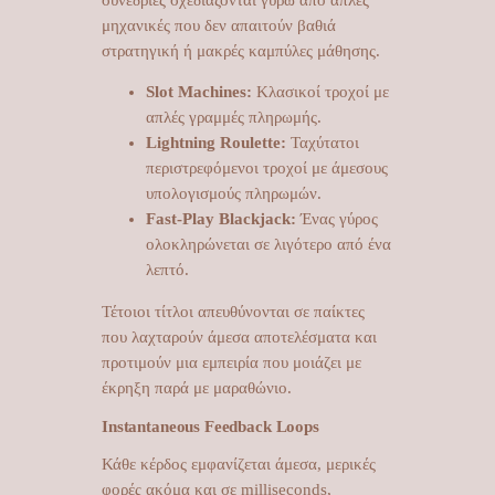
μηχανικές που δεν απαιτούν βαθιά
στρατηγική ή μακρές καμπύλες μάθησης.
Slot Machines:
Κλασικοί τροχοί με
απλές γραμμές πληρωμής.
Lightning Roulette:
Ταχύτατοι
περιστρεφόμενοι τροχοί με άμεσους
υπολογισμούς πληρωμών.
Fast‑Play Blackjack:
Ένας γύρος
ολοκληρώνεται σε λιγότερο από ένα
λεπτό.
Τέτοιοι τίτλοι απευθύνονται σε παίκτες
που λαχταρούν άμεσα αποτελέσματα και
προτιμούν μια εμπειρία που μοιάζει με
έκρηξη παρά με μαραθώνιο.
Instantaneous Feedback Loops
Κάθε κέρδος εμφανίζεται άμεσα, μερικές
φορές ακόμα και σε milliseconds,