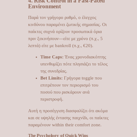
4. Risk Control in a Fast-Paced
Environment
Παρά τον γρήγορο ρυθμό, ο έλεγχος
κινδύνου παραμένει ζωτικής σημασίας. Οι
παίκτες συχνά ορίζουν προσωπικά όρια
πριν ξεκινήσουν—είτε με χρόνο (π.χ., 5
λεπτά) είτε με bankroll (π.χ., €20).
Time Caps:
Ένας χρονοδιακόπτης
υπενθυμίζει πότε πλησιάζει το τέλος
της συνεδρίας.
Bet Limits:
Γρήγορα toggle που
επιτρέπουν τον περιορισμό του
ποσού που ρισκάρουν ανά
περιστροφή.
Αυτή η προσέγγιση διασφαλίζει ότι ακόμα
και σε υψηλής έντασης παιχνίδι, οι παίκτες
παραμένουν within their comfort zone.
The Psychology of Quick Wins