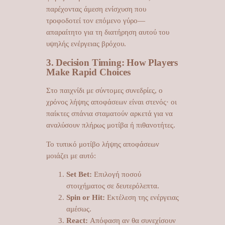
παρέχοντας άμεση ενίσχυση που
τροφοδοτεί τον επόμενο γύρο—
απαραίτητο για τη διατήρηση αυτού του
υψηλής ενέργειας βρόχου.
3. Decision Timing: How Players
Make Rapid Choices
Στο παιχνίδι με σύντομες συνεδρίες, ο
χρόνος λήψης αποφάσεων είναι στενός· οι
παίκτες σπάνια σταματούν αρκετά για να
αναλύσουν πλήρως μοτίβα ή πιθανοτήτες.
Το τυπικό μοτίβο λήψης αποφάσεων
μοιάζει με αυτό:
Set Bet:
Επιλογή ποσού
στοιχήματος σε δευτερόλεπτα.
Spin or Hit:
Εκτέλεση της ενέργειας
αμέσως.
React:
Απόφαση αν θα συνεχίσουν