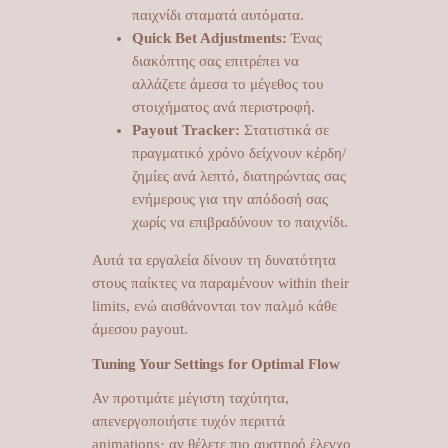
παιχνίδι σταματά αυτόματα.
Quick Bet Adjustments:
Ένας
διακόπτης σας επιτρέπει να
αλλάζετε άμεσα το μέγεθος του
στοιχήματος ανά περιστροφή.
Payout Tracker:
Στατιστικά σε
πραγματικό χρόνο δείχνουν κέρδη/
ζημίες ανά λεπτό, διατηρώντας σας
ενήμερους για την απόδοσή σας
χωρίς να επιβραδύνουν το παιχνίδι.
Αυτά τα εργαλεία δίνουν τη δυνατότητα
στους παίκτες να παραμένουν within their
limits, ενώ αισθάνονται τον παλμό κάθε
άμεσου payout.
Tuning Your Settings for Optimal Flow
Αν προτιμάτε μέγιστη ταχύτητα,
απενεργοποιήστε τυχόν περιττά
animations· αν θέλετε πιο αυστηρό έλεγχο