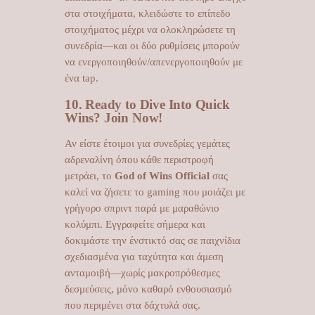
στα στοιχήματα, κλειδώστε το επίπεδο
στοιχήματος μέχρι να ολοκληρώσετε τη
συνεδρία—και οι δύο ρυθμίσεις μπορούν
να ενεργοποιηθούν/απενεργοποιηθούν με
ένα tap.
10. Ready to Dive Into Quick
Wins? Join Now!
Αν είστε έτοιμοι για συνεδρίες γεμάτες
αδρεναλίνη όπου κάθε περιστροφή
μετράει, το
God of Wins Official
σας
καλεί να ζήσετε το gaming που μοιάζει με
γρήγορο σπριντ παρά με μαραθώνιο
κολύμπι. Εγγραφείτε σήμερα και
δοκιμάστε την ένστικτό σας σε παιχνίδια
σχεδιασμένα για ταχύτητα και άμεση
ανταμοιβή—χωρίς μακροπρόθεσμες
δεσμεύσεις, μόνο καθαρό ενθουσιασμό
που περιμένει στα δάχτυλά σας.