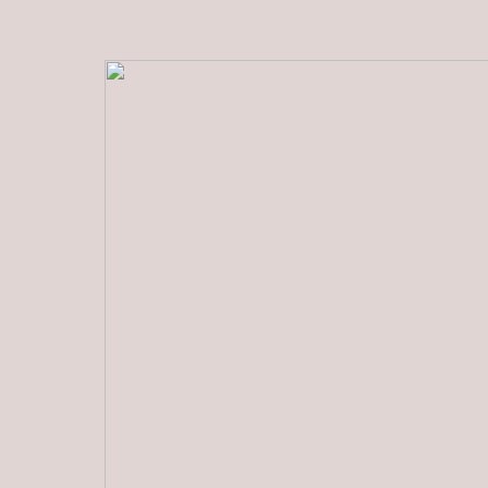
Saltar
al
contenido