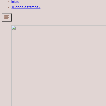
Inicio
¿Dónde estamos?