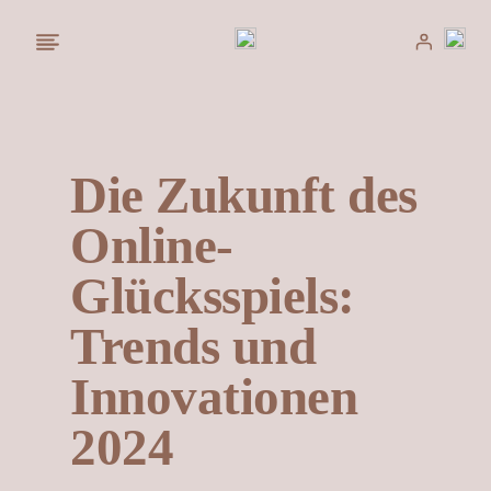
Saltar
al
contenido
Die Zukunft des
Online-
Glücksspiels:
Trends und
Innovationen
2024