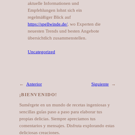
aktuelle Informationen und
Empfehlungen lohnt sich ein
regelmäßiger Blick auf
https://spellwinde.de/
, wo Experten die
neuesten Trends und besten Angebote
übersichtlich zusammenstellen.
Uncategorized
←
Anterior
Siguiente
→
¡BIENVENIDO!
Sumérgete en un mundo de recetas ingeniosas y
sencillas guías paso a paso para elaborar tus
propias delicias. Siempre apreciamos tus
comentarios y mensajes. Disfruta explorando estas
deliciosas creaciones.