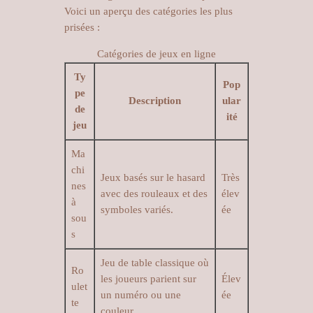
Voici un aperçu des catégories les plus
prisées :
Catégories de jeux en ligne
Ty
Pop
pe
Description
ular
de
ité
jeu
Ma
chi
Jeux basés sur le hasard
Très
nes
avec des rouleaux et des
élev
à
symboles variés.
ée
sou
s
Jeu de table classique où
Ro
les joueurs parient sur
Élev
ulet
un numéro ou une
ée
te
couleur.