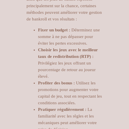
principalement sur la chance, certaines
méthodes peuvent améliorer votre gestion
de bankroll et vos résultats :
Fixer un budget :
Déterminez une
somme à ne pas dépasser pour
éviter les pertes excessives.
Choisir les jeux avec le meilleur
taux de redistribution (RTP) :
Privilégiez les jeux offrant un
pourcentage de retour au joueur
élevé.
Profiter des bonus :
Utilisez les
promotions pour augmenter votre
capital de jeu, tout en respectant les
conditions associées.
Pratiquer régulièrement :
La
familiarité avec les règles et les
mécaniques peut améliorer votre