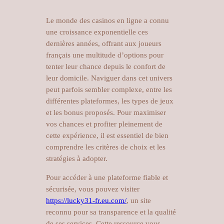
Le monde des casinos en ligne a connu
une croissance exponentielle ces
dernières années, offrant aux joueurs
français une multitude d’options pour
tenter leur chance depuis le confort de
leur domicile. Naviguer dans cet univers
peut parfois sembler complexe, entre les
différentes plateformes, les types de jeux
et les bonus proposés. Pour maximiser
vos chances et profiter pleinement de
cette expérience, il est essentiel de bien
comprendre les critères de choix et les
stratégies à adopter.
Pour accéder à une plateforme fiable et
sécurisée, vous pouvez visiter
https://lucky31-fr.eu.com/
, un site
reconnu pour sa transparence et la qualité
de ses services. Cette ressource vous