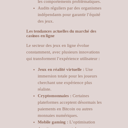
les comportements problématiques.
Audits réguliers par des organismes
indépendants pour garantir l’équité
des jeux.
Les tendances actuelles du marché des
casinos en ligne
Le secteur des jeux en ligne évolue
constamment, avec plusieurs innovations
qui transforment l’expérience utilisateur :
Jeux en réalité virtuelle :
Une
immersion totale pour les joueurs
cherchant une expérience plus
réaliste.
Cryptomonnaies :
Certaines
plateformes acceptent désormais les
paiements en Bitcoin ou autres
monnaies numériques.
Mobile gaming :
L’optimisation