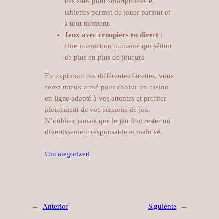
des sites pour smartphones et
tablettes permet de jouer partout et
à tout moment.
Jeux avec croupiers en direct :
Une interaction humaine qui séduit
de plus en plus de joueurs.
En explorant ces différentes facettes, vous
serez mieux armé pour choisir un casino
en ligne adapté à vos attentes et profiter
pleinement de vos sessions de jeu.
N’oubliez jamais que le jeu doit rester un
divertissement responsable et maîtrisé.
Uncategorized
←
Anterior
Siguiente
→