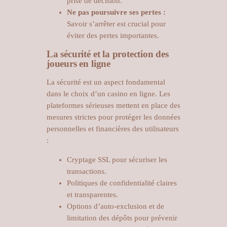
prise de décision.
Ne pas poursuivre ses pertes :
Savoir s’arrêter est crucial pour
éviter des pertes importantes.
La sécurité et la protection des
joueurs en ligne
La sécurité est un aspect fondamental
dans le choix d’un casino en ligne. Les
plateformes sérieuses mettent en place des
mesures strictes pour protéger les données
personnelles et financières des utilisateurs
:
Cryptage SSL pour sécuriser les
transactions.
Politiques de confidentialité claires
et transparentes.
Options d’auto-exclusion et de
limitation des dépôts pour prévenir