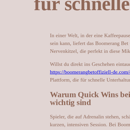
für schnelle
In einer Welt, in der eine Kaffeepaus
sein kann, liefert das Boomerang Bet 
Nervenkitzel, die perfekt in diese Mi
Willst du direkt ins Geschehen einta
https://boomerangbetoffiziell-de.com/
Plattform, die für schnelle Unterhalt
Warum Quick Wins bei
wichtig sind
Spieler, die auf Adrenalin stehen, sch
kurzen, intensiven Session. Bei Boom