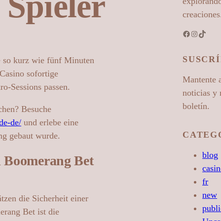
 Spieler
explorando
creaciones
Facebook
Instagram
TikTok
SUSCR
e so kurz wie fünf Minuten
Casino sofortige
Mantente a
kro‑Sessions passen.
noticias y
boletín.
uchen? Besuche
de-de/
und erlebe eine
CATEG
ung gebaut wurde.
blog
 Boomerang Bet
casin
fr
new
ätzen die Sicherheit einer
publi
erang Bet ist die