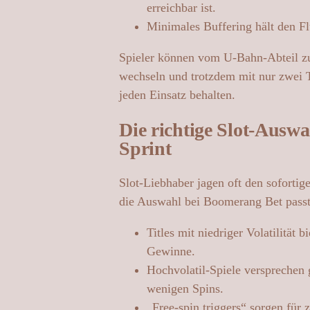
erreichbar ist.
Minimales Buffering hält den Fl
Spieler können vom U-Bahn‑Abteil 
wechseln und trotzdem mit nur zwei T
jeden Einsatz behalten.
Die richtige Slot‑Auswa
Sprint
Slot‑Liebhaber jagen oft den soforti
die Auswahl bei Boomerang Bet passt 
Titles mit niedriger Volatilität b
Gewinne.
Hochvolatil‑Spiele versprechen
wenigen Spins.
„Free‑spin triggers“ sorgen für 