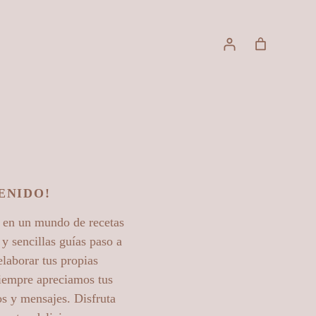
ENIDO!
 en un mundo de recetas
 y sencillas guías paso a
elaborar tus propias
Siempre apreciamos tus
s y mensajes. Disfruta