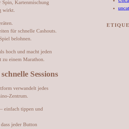
Unca
der Spin, Kartenmischung
unca
 wirkt.
eräten.
ETIQU
ten für schnelle Cashouts.
Spiel belohnen.
uls hoch und macht jeden
t zu einem Marathon.
 schnelle Sessions
ttform verwandelt jedes
sino‑Zentrum.
 – einfach tippen und
 dass jeder Button