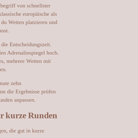
begriff von schnellster
lassische europäische als
 du Wetten platzieren und
nnst.
die Entscheidungszeit.
den Adrenalinspiegel hoch.
s, mehrere Wetten mit
en.
inute zehn
nn die Ergebnisse prüfen
kunden anpassen.
ür kurze Runden
en, die gut in kurze