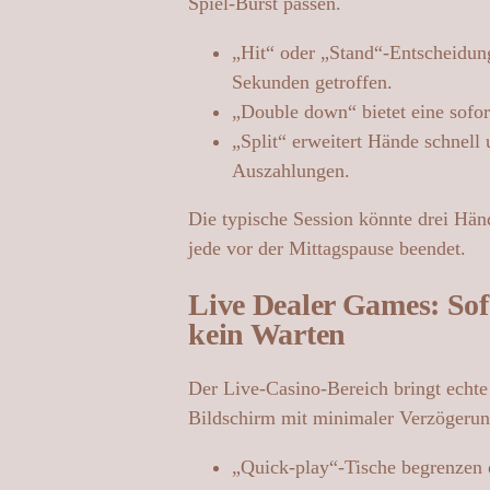
Spiel‑Burst passen.
„Hit“ oder „Stand“-Entscheidun
Sekunden getroffen.
„Double down“ bietet eine sofor
„Split“ erweitert Hände schnell 
Auszahlungen.
Die typische Session könnte drei Hän
jede vor der Mittagspause beendet.
Live Dealer Games: Sofo
kein Warten
Der Live‑Casino‑Bereich bringt echte
Bildschirm mit minimaler Verzögerun
„Quick‑play“-Tische begrenzen 