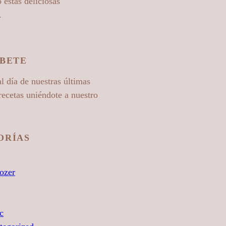
 estas deliciosas
.
ÍBETE
l día de nuestras últimas
 recetas uniéndote a nuestro
ORÍAS
ozer
c