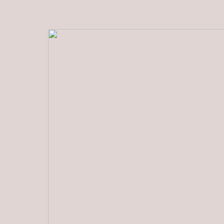
Saltar
al
contenido