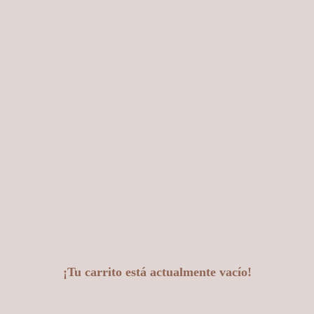
¡Tu carrito está actualmente vacío!