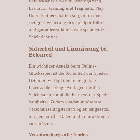
Entwickler wie NetEnt, Microgaming,
Evolution Gaming und Pragmatic Play.
Diese Partnerschaften sorgen für eine
stetige Erweiterung des Spielportfolios
und garantieren faire sowie spannende
Spielerlebnisse.
Sicherheit und Lizenzierung bei
Betonred
Ein wichtiger Aspekt beim Online-
Glücksspiel ist die Sicherheit der Spieler.
Betonred verfügt über eine gültige
Lizenz, die strenge Auflagen für den
Spielerschutz und die Fairness der Spiele
beinhaltet. Zudem werden modernste
Verschlüsselungstechnologien eingesetzt,
um persönliche Daten und Transaktionen
zu schützen.
Verantwortungsvolles Spielen