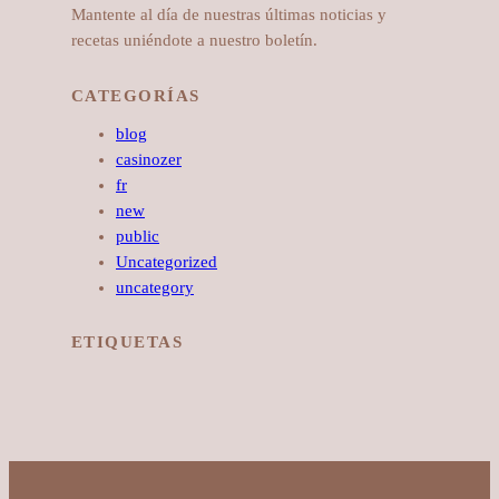
Mantente al día de nuestras últimas noticias y
recetas uniéndote a nuestro boletín.
CATEGORÍAS
blog
casinozer
fr
new
public
Uncategorized
uncategory
ETIQUETAS