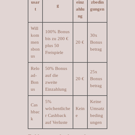
usar
einz
zbedin
g
t
ahlu
gungen
ng
Will
100% Bonus
kom
30x
bis zu 200 €
men
20 €
Bonus
plus 50
sbon
betrag
Freispiele
us
Relo
50% Bonus
25x
ad-
auf die
20 €
Bonus
Bon
zweite
betrag
us
Einzahlung
5%
Keine
Cas
wöchentliche
Kein
Umsatz
hbac
r Cashback
e
beding
k
auf Verluste
ungen