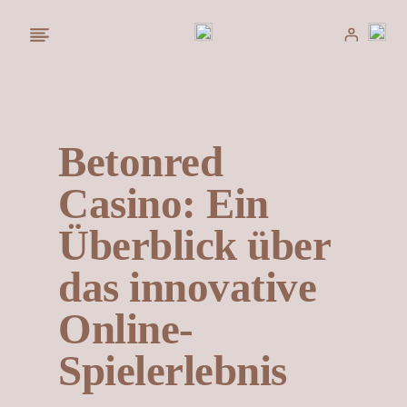
Saltar
al
contenido
Betonred
Casino: Ein
Überblick über
das innovative
Online-
Spielerlebnis