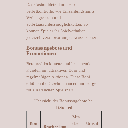
Das Casino bietet Tools zur
Selbstkontrolle, wie Einzahlungslimits,
Verlustgrenzen und
Selbstausschlussmöglichkeiten. So
können Spieler ihr Spielverhalten
jederzeit verantwortungsbewusst steuern.
Bonusangebote und
Promotionen
Betonred lockt neue und bestehende
Kunden mit attraktiven Boni und
regelmäßigen Aktionen. Diese Boni
erhöhen die Gewinnchancen und sorgen
für zusätzlichen Spielspaß.
Übersicht der Bonusangebote bei
Betonred
Min
Bon
dest
Umsat
Beschreibun