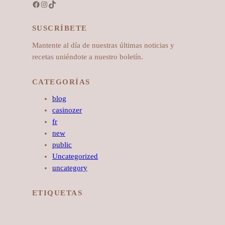
Facebook
Instagram
TikTok
SUSCRÍBETE
Mantente al día de nuestras últimas noticias y
recetas uniéndote a nuestro boletín.
CATEGORÍAS
blog
casinozer
fr
new
public
Uncategorized
uncategory
ETIQUETAS