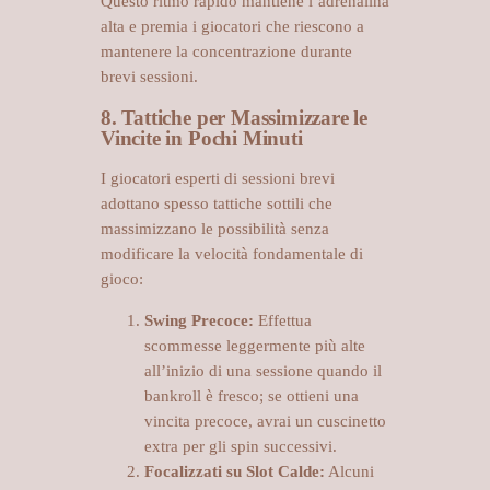
Questo ritmo rapido mantiene l’adrenalina
alta e premia i giocatori che riescono a
mantenere la concentrazione durante
brevi sessioni.
8. Tattiche per Massimizzare le
Vincite in Pochi Minuti
I giocatori esperti di sessioni brevi
adottano spesso tattiche sottili che
massimizzano le possibilità senza
modificare la velocità fondamentale di
gioco:
Swing Precoce:
Effettua
scommesse leggermente più alte
all’inizio di una sessione quando il
bankroll è fresco; se ottieni una
vincita precoce, avrai un cuscinetto
extra per gli spin successivi.
Focalizzati su Slot Calde:
Alcuni