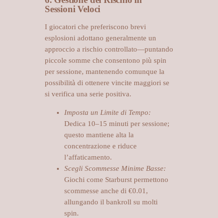
Sessioni Veloci
I giocatori che preferiscono brevi
esplosioni adottano generalmente un
approccio a rischio controllato—puntando
piccole somme che consentono più spin
per sessione, mantenendo comunque la
possibilità di ottenere vincite maggiori se
si verifica una serie positiva.
Imposta un Limite di Tempo:
Dedica 10–15 minuti per sessione;
questo mantiene alta la
concentrazione e riduce
l’affaticamento.
Scegli Scommesse Minime Basse:
Giochi come Starburst permettono
scommesse anche di €0.01,
allungando il bankroll su molti
spin.