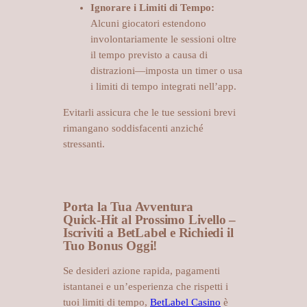
Ignorare i Limiti di Tempo:
Alcuni giocatori estendono
involontariamente le sessioni oltre
il tempo previsto a causa di
distrazioni—imposta un timer o usa
i limiti di tempo integrati nell’app.
Evitarli assicura che le tue sessioni brevi
rimangano soddisfacenti anziché
stressanti.
Porta la Tua Avventura
Quick‑Hit al Prossimo Livello –
Iscriviti a BetLabel e Richiedi il
Tuo Bonus Oggi!
Se desideri azione rapida, pagamenti
istantanei e un’esperienza che rispetti i
tuoi limiti di tempo,
BetLabel Casino
è