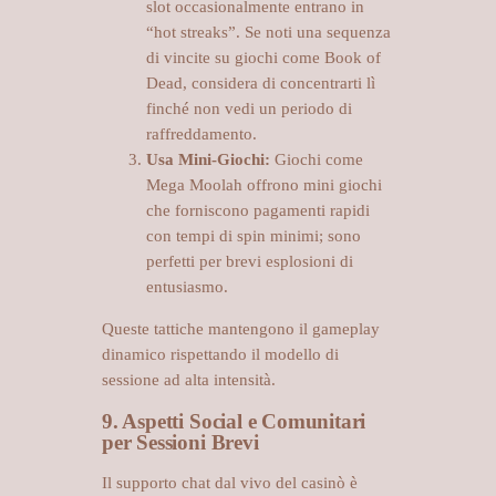
slot occasionalmente entrano in
“hot streaks”. Se noti una sequenza
di vincite su giochi come Book of
Dead, considera di concentrarti lì
finché non vedi un periodo di
raffreddamento.
Usa Mini-Giochi:
Giochi come
Mega Moolah offrono mini giochi
che forniscono pagamenti rapidi
con tempi di spin minimi; sono
perfetti per brevi esplosioni di
entusiasmo.
Queste tattiche mantengono il gameplay
dinamico rispettando il modello di
sessione ad alta intensità.
9. Aspetti Social e Comunitari
per Sessioni Brevi
Il supporto chat dal vivo del casinò è