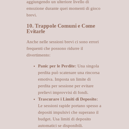
aggiungendo un ulteriore livello di
emozione durante quei momenti di gioco
brevi.
10. Trappole Comuni e Come
Evitarle
Anche nelle sessioni brevi ci sono errori
frequenti che possono ridurre il
divertimento:
Panic per le Perdite:
Una singola
perdita può scatenare una rincorsa
emotiva. Imposta un limite di
perdita per sessione per evitare
prelievi improvvisi di fondi.
Trascurare i Limiti di Deposito:
Le sessioni rapide portano spesso a
depositi impulsivi che superano il
budget. Usa limiti di deposito
automatici se disponibili.