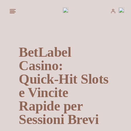
Saltar
al
contenido
BetLabel
Casino:
Quick‑Hit Slots
e Vincite
Rapide per
Sessioni Brevi