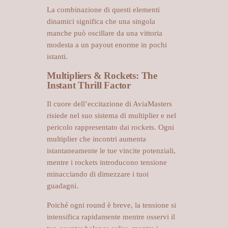
La combinazione di questi elementi
dinamici significa che una singola
manche può oscillare da una vittoria
modesta a un payout enorme in pochi
istanti.
Multipliers & Rockets: The
Instant Thrill Factor
Il cuore dell’eccitazione di AviaMasters
risiede nel suo sistema di multiplier e nel
pericolo rappresentato dai rockets. Ogni
multiplier che incontri aumenta
istantaneamente le tue vincite potenziali,
mentre i rockets introducono tensione
minacciando di dimezzare i tuoi
guadagni.
Poiché ogni round è breve, la tensione si
intensifica rapidamente mentre osservi il