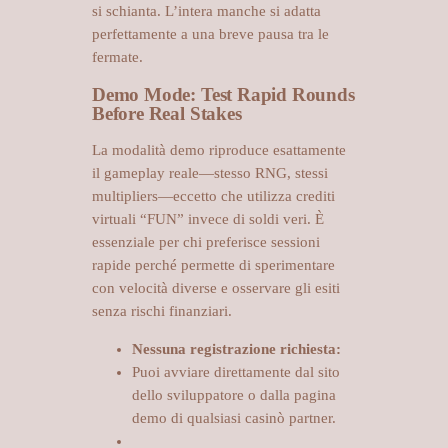
si schianta. L’intera manche si adatta
perfettamente a una breve pausa tra le
fermate.
Demo Mode: Test Rapid Rounds
Before Real Stakes
La modalità demo riproduce esattamente
il gameplay reale—stesso RNG, stessi
multipliers—eccetto che utilizza crediti
virtuali “FUN” invece di soldi veri. È
essenziale per chi preferisce sessioni
rapide perché permette di sperimentare
con velocità diverse e osservare gli esiti
senza rischi finanziari.
Nessuna registrazione richiesta:
Puoi avviare direttamente dal sito
dello sviluppatore o dalla pagina
demo di qualsiasi casinò partner.