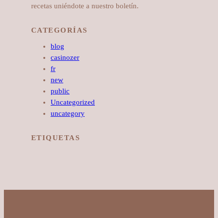
recetas uniéndote a nuestro boletín.
CATEGORÍAS
blog
casinozer
fr
new
public
Uncategorized
uncategory
ETIQUETAS