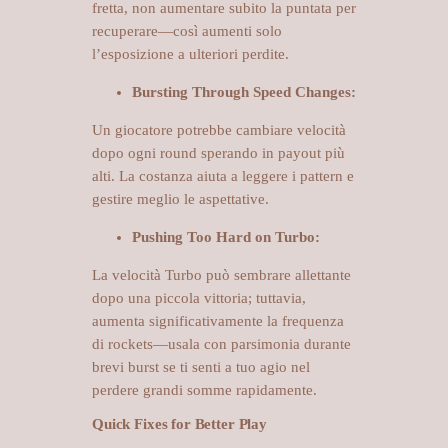
fretta, non aumentare subito la puntata per
recuperare—così aumenti solo
l’esposizione a ulteriori perdite.
Bursting Through Speed Changes:
Un giocatore potrebbe cambiare velocità
dopo ogni round sperando in payout più
alti. La costanza aiuta a leggere i pattern e
gestire meglio le aspettative.
Pushing Too Hard on Turbo:
La velocità Turbo può sembrare allettante
dopo una piccola vittoria; tuttavia,
aumenta significativamente la frequenza
di rockets—usala con parsimonia durante
brevi burst se ti senti a tuo agio nel
perdere grandi somme rapidamente.
Quick Fixes for Better Play