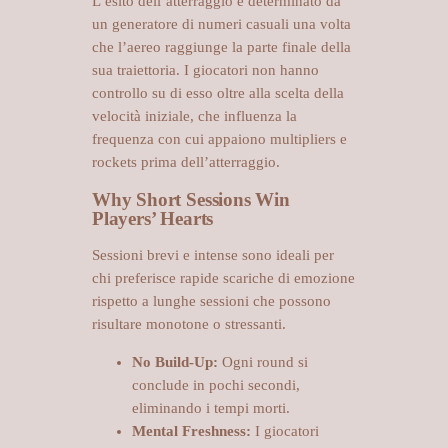
L’esito dell’atterraggio è determinato da
un generatore di numeri casuali una volta
che l’aereo raggiunge la parte finale della
sua traiettoria. I giocatori non hanno
controllo su di esso oltre alla scelta della
velocità iniziale, che influenza la
frequenza con cui appaiono multipliers e
rockets prima dell’atterraggio.
Why Short Sessions Win
Players’ Hearts
Sessioni brevi e intense sono ideali per
chi preferisce rapide scariche di emozione
rispetto a lunghe sessioni che possono
risultare monotone o stressanti.
No Build‑Up:
Ogni round si
conclude in pochi secondi,
eliminando i tempi morti.
Mental Freshness:
I giocatori