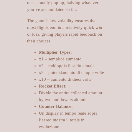
occasionally pop up, halving whatever
you’ve accumulated so far.
The game’s low volatility ensures that
most flights end in a relatively quick win
or loss, giving players rapid feedback on
their choices.
Multiplier Types:
x1 – semplice aumento
x2 – raddoppia il saldo attuale
x5 – potenziamento di cinque volte
x10 – aumento di dieci volte
Rocket Effect:
Divide the entire collected amount
by two and lowers altitude.
Counter Balance:
Un display in tempo reale sopra
l’aereo mostra il totale in
evoluzione.