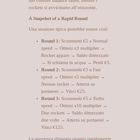
tuo counter balance salire, mentre i
rockets si avvicinano all’orizzonte.
A Snapshot of a Rapid Round
Una sessione tipica potrebbe essere così:
Round 1:
Scommetti €5 a Normal
speed → Ottieni x3 multiplier →
Rocket appare → Saldo dimezzato
→ Si schianta in acqua → Perdi €5.
Round 2:
Scommetti €5 a Fast
speed → Ottieni x5 multiplier →
Nessun rocket → Atterra su
portaerei → Vinci €25.
Round 3:
Scommetti €5 a Turbo
speed → Ottieni x10 multiplier →
Due rockets → Saldo dimezzato
due volte → Atterra su portaerei →
Vinci €125.
La sequenza dimostra quanto rapidamente