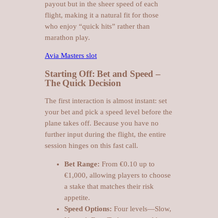
payout but in the sheer speed of each
flight, making it a natural fit for those
who enjoy “quick hits” rather than
marathon play.
Avia Masters slot
Starting Off: Bet and Speed –
The Quick Decision
The first interaction is almost instant: set
your bet and pick a speed level before the
plane takes off. Because you have no
further input during the flight, the entire
session hinges on this fast call.
Bet Range:
From €0.10 up to
€1,000, allowing players to choose
a stake that matches their risk
appetite.
Speed Options:
Four levels—Slow,