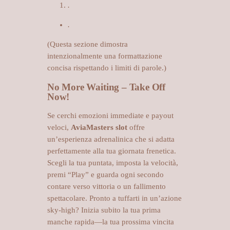
.
.
(Questa sezione dimostra
intenzionalmente una formattazione
concisa rispettando i limiti di parole.)
No More Waiting – Take Off
Now!
Se cerchi emozioni immediate e payout
veloci,
AviaMasters slot
offre
un’esperienza adrenalinica che si adatta
perfettamente alla tua giornata frenetica.
Scegli la tua puntata, imposta la velocità,
premi “Play” e guarda ogni secondo
contare verso vittoria o un fallimento
spettacolare. Pronto a tuffarti in un’azione
sky‑high? Inizia subito la tua prima
manche rapida—la tua prossima vincita