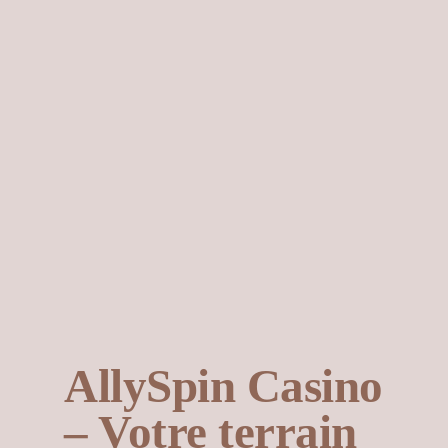
AllySpin Casino
– Votre terrain