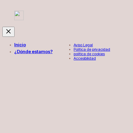
Inicio
Aviso Legal
Política de privacidad
¿Dónde estamos?
política de cookies
Accesibilidad