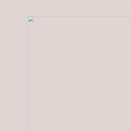
Saltar
al
contenido