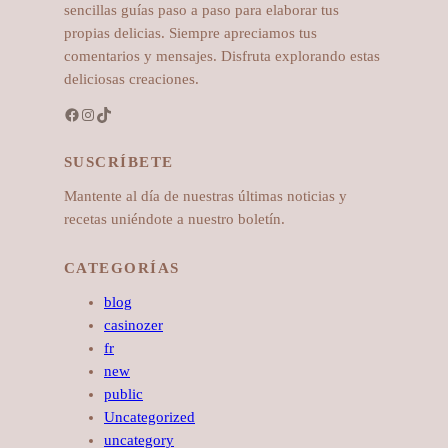
sencillas guías paso a paso para elaborar tus
propias delicias. Siempre apreciamos tus
comentarios y mensajes. Disfruta explorando estas
deliciosas creaciones.
Facebook
Instagram
TikTok
SUSCRÍBETE
Mantente al día de nuestras últimas noticias y
recetas uniéndote a nuestro boletín.
CATEGORÍAS
blog
casinozer
fr
new
public
Uncategorized
uncategory