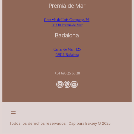
Premià de Mar
Gran vía de Lluís Companys 76,
08330 Premià de Mar
Badalona
Carrer de Mar, 125
08911 Badalona
+34 696 25 63 30
Instagram
WhatsApp
Gmail
Todos los derechos reservados | Capibara Bakery © 2025