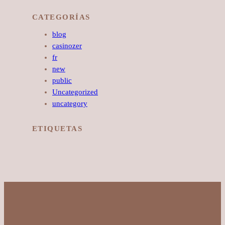
CATEGORÍAS
blog
casinozer
fr
new
public
Uncategorized
uncategory
ETIQUETAS