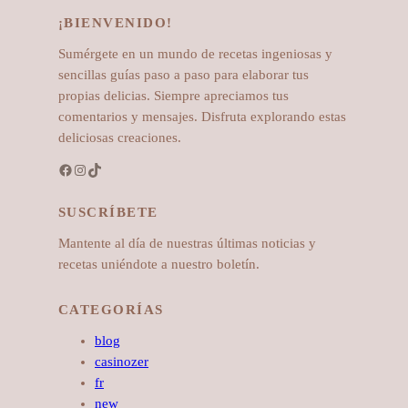
¡BIENVENIDO!
Sumérgete en un mundo de recetas ingeniosas y
sencillas guías paso a paso para elaborar tus
propias delicias. Siempre apreciamos tus
comentarios y mensajes. Disfruta explorando estas
deliciosas creaciones.
Facebook
Instagram
TikTok
SUSCRÍBETE
Mantente al día de nuestras últimas noticias y
recetas uniéndote a nuestro boletín.
CATEGORÍAS
blog
casinozer
fr
new