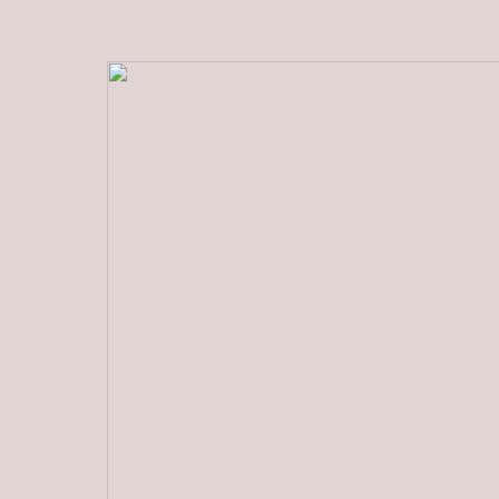
Saltar
al
contenido