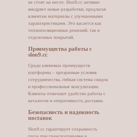
не стоят на месте. Slon9.cc активно
внедряет новые разработки, предлагая
клиентам материалы с улучшенными
характеристиками. Это касается как
теплоизоляционных решений, так и
отделочных покрытий.
Преимущества работы с
slon9.cc
Среди ключевых преимуществ
платформы – прозрачные условия
сотрудничества, гибкая система скидок
и профессиональные консультации.
Клиенты отмечают удобство работы с
каталогом и оперативность доставки.
Безопасность и надежность
поставок
Slon9.cc гарантирует сохранность
груза при транспортировке и