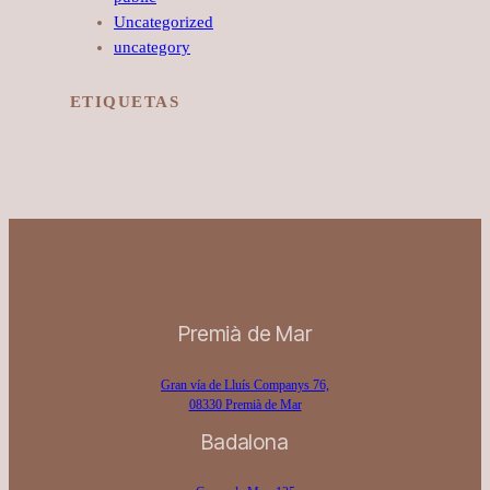
Uncategorized
uncategory
ETIQUETAS
Premià de Mar
Gran vía de Lluís Companys 76,
08330 Premià de Mar
Badalona