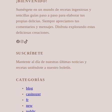
¡BIENVENIDO!
Sumérgete en un mundo de recetas ingeniosas y
sencillas guías paso a paso para elaborar tus
propias delicias. Siempre apreciamos tus
comentarios y mensajes. Disfruta explorando estas
deliciosas creaciones.
Facebook
Instagram
TikTok
SUSCRÍBETE
Mantente al día de nuestras últimas noticias y
recetas uniéndote a nuestro boletín.
CATEGORÍAS
blog
casinozer
fr
new
public